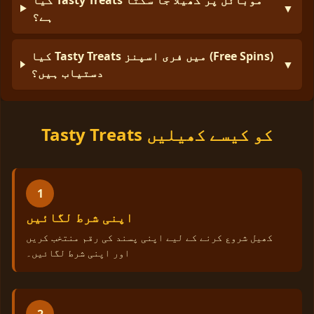
▼
ہے؟
کیا Tasty Treats میں فری اسپنز (Free Spins)
▼
دستیاب ہیں؟
Tasty Treats کو کیسے کھیلیں
1
اپنی شرط لگائیں
کھیل شروع کرنے کے لیے اپنی پسند کی رقم منتخب کریں
اور اپنی شرط لگائیں۔
2