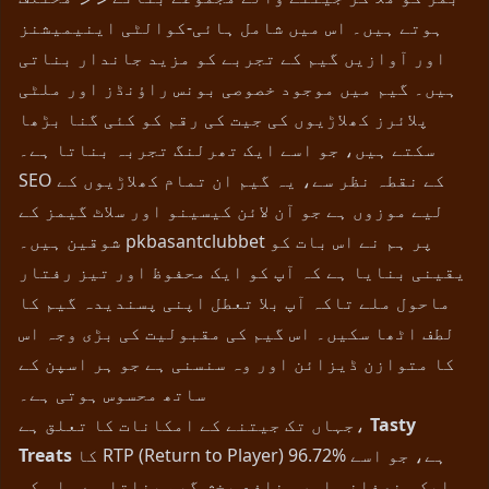
ہوتے ہیں۔ اس میں شامل ہائی-کوالٹی اینیمیشنز
اور آوازیں گیم کے تجربے کو مزید جاندار بناتی
ہیں۔ گیم میں موجود خصوصی بونس راؤنڈز اور ملٹی
پلائرز کھلاڑیوں کی جیت کی رقم کو کئی گنا بڑھا
سکتے ہیں، جو اسے ایک تھرلنگ تجربہ بناتا ہے۔
SEO کے نقطہ نظر سے، یہ گیم ان تمام کھلاڑیوں کے
لیے موزوں ہے جو آن لائن کیسینو اور سلاٹ گیمز کے
شوقین ہیں۔ pkbasantclubbet پر ہم نے اس بات کو
یقینی بنایا ہے کہ آپ کو ایک محفوظ اور تیز رفتار
ماحول ملے تاکہ آپ بلا تعطل اپنی پسندیدہ گیم کا
لطف اٹھا سکیں۔ اس گیم کی مقبولیت کی بڑی وجہ اس
کا متوازن ڈیزائن اور وہ سنسنی ہے جو ہر اسپن کے
ساتھ محسوس ہوتی ہے۔
Tasty
جہاں تک جیتنے کے امکانات کا تعلق ہے،
کا RTP (Return to Player) 96.72% ہے، جو اسے
Treats
ایک منصفانہ اور منافع بخش گیم بناتا ہے۔ اس کی