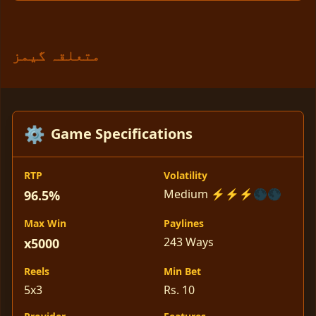
متعلقہ گیمز
⚙️
Game Specifications
RTP
Volatility
Medium ⚡⚡⚡🌑🌑
96.5%
Max Win
Paylines
243 Ways
x5000
Reels
Min Bet
5x3
Rs. 10