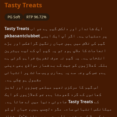
Tasty Treats
PG Soft
RTP 96.72%
ایک شاندار اور دلکش گیم ہے جو اب
Tasty Treats
پر دستیاب ہے۔ اگر آپ ایک ایسی
pkbasantclubbet
گیم کی تلاش میں ہیں جہاں رنگین گرافکس اور بڑے
انعامات کا ملاپ ہو، تو یہ گیم آپ کے لیے بہترین
انتخاب ہے۔ یہ گیم نہ صرف تفریح فراہم کرتی ہے
بلکہ کھلاڑیوں کو جیت کے بے شمار مواقع بھی دیتی
ہے، جس کی وجہ سے یہ ہماری ویب سائٹ پر انتہائی
مقبول ہو چکی ہے۔
اس گیم کا مرکزی تھیم میٹھی چیزوں اور لذیز
کھانوں کے گرد گھومتا ہے، جو کھلاڑیوں کو ایک
کے
Tasty Treats
جادوئی دنیا میں لے جاتا ہے۔
میکانکس انتہائی سادہ مگر دلچسپ ہیں، جہاں آپ کو
مختلف シンبمز کو ملا کر جیتنے والے مجموعے بنانے