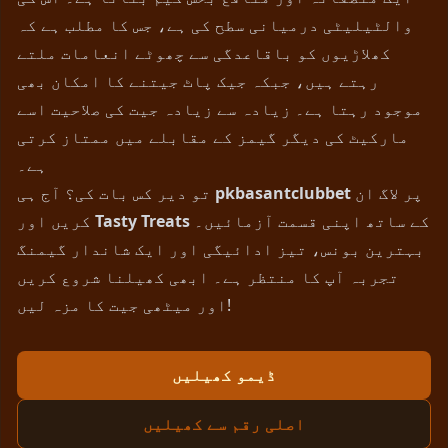
والٹیلیٹی درمیانی سطح کی ہے، جس کا مطلب ہے کہ
کھلاڑیوں کو باقاعدگی سے چھوٹے انعامات ملتے
رہتے ہیں، جبکہ جیک پاٹ جیتنے کا امکان بھی
موجود رہتا ہے۔ زیادہ سے زیادہ جیت کی صلاحیت اسے
مارکیٹ کی دیگر گیمز کے مقابلے میں ممتاز کرتی
ہے۔
پر لاگ ان
pkbasantclubbet
تو دیر کس بات کی؟ آج ہی
کے ساتھ اپنی قسمت آزمائیں۔
Tasty Treats
کریں اور
بہترین بونس، تیز ادائیگی اور ایک شاندار گیمنگ
تجربہ آپ کا منتظر ہے۔ ابھی کھیلنا شروع کریں
اور میٹھی جیت کا مزہ لیں!
ڈیمو کھیلیں
اصلی رقم سے کھیلیں