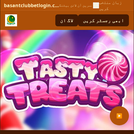
زبان منتخب
basantclubbetlogin.com
بہترین آن لائن بیٹنگ
کریں
ابھی رجسٹر کریں
لاگ ان
▶