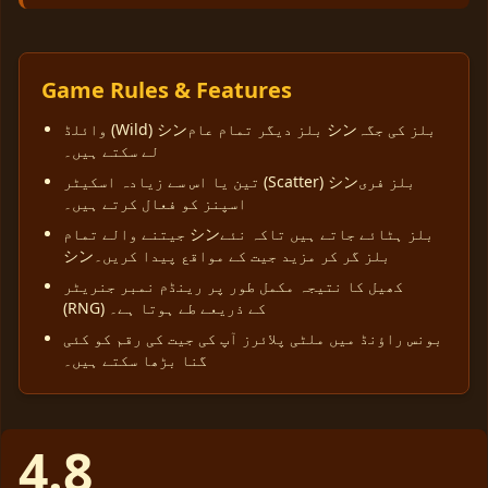
Game Rules & Features
وائلڈ (Wild) シンبلز دیگر تمام عام シンبلز کی جگہ
لے سکتے ہیں۔
تین یا اس سے زیادہ اسکیٹر (Scatter) シンبلز فری
اسپنز کو فعال کرتے ہیں۔
جیتنے والے تمام シンبلز ہٹائے جاتے ہیں تاکہ نئے
シンبلز گر کر مزید جیت کے مواقع پیدا کریں۔
کھیل کا نتیجہ مکمل طور پر رینڈم نمبر جنریٹر
(RNG) کے ذریعے طے ہوتا ہے۔
بونس راؤنڈ میں ملٹی پلائرز آپ کی جیت کی رقم کو کئی
گنا بڑھا سکتے ہیں۔
4.8