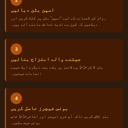
اسپن بٹن دبائیں
رولز کو گھمانے کے لیے 'اسپن' بٹن پر کلک کریں اور
دیکھیں کہ کون سے لذیذ تحائف سامنے آتے ہیں۔
3
جیتنے والے امتزاج بنائیں
پے لائنز پر یکے بعد دیگرے ایک جیسے シンبلز لا کر
انعامات جیتیں۔
4
بونس فیچرز حاصل کریں
خاص シンبلز تلاش کریں تاکہ آپ فری اسپنز اور اضافی
بونس جیت سکیں۔