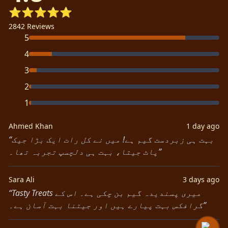
⭐⭐⭐⭐⭐
2842 Reviews
5
4
3
2
1
Ahmed Khan
1 day ago
“بہت ہی زبردست گیم ہے! میں نے کل رات ایک بڑا جیک
پاٹ جیتا، بہت ہی دلچسپ تجربہ تھا۔”
Sara Ali
3 days ago
“Tasty Treats میری پسندیدہ گیم بن چکی ہے۔ اس کے
گرافکس بہت پیارے ہیں اور جیتنا بہت آسان ہے۔”