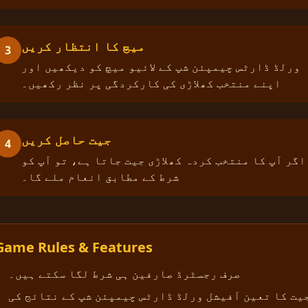
میچ کا انتظار کریں
3
ورلڈ ڈارٹس چیمپئن شپ کے لائیو میچ کو دیکھیں اور
اپنے منتخب کھلاڑی کی کارکردگی پر نظر رکھیں۔
جیت حاصل کریں
4
اگر آپ کا منتخب کردہ کھلاڑی جیت جاتا ہے، تو آپ کو
شرط کے مطابق انعام ملے گا۔
Game Rules & Features
صرف رجسٹرڈ صارفین ہی شرط لگا سکتے ہیں۔
یت کا تعین آفیشل ورلڈ ڈارٹس چیمپئن شپ کے نتائج کی