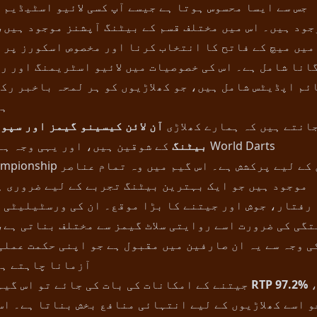
جس سے ایسا محسوس ہوتا ہے جیسے آپ کسی لائیو اسٹیڈیم 
جود ہیں۔ اس میں مختلف قسم کے بیٹنگ آپشنز موجود ہیں،
میں میچ کے فاتح کا انتخاب کرنا اور مخصوص اسکورز پر 
انا شامل ہے۔ اس کی خصوصیات میں لائیو اسٹریمنگ اور ر
ئم اپڈیٹس شامل ہیں، جو کھلاڑیوں کو ہر لمحہ باخبر رک
ہی
انتے ہیں کہ ہمارے کھلاڑی
آن لائن کیسینو گیمز اور سپو
بیٹنگ
کے شوقین ہیں، اور یہی وجہ ہے کہ d Darts
Championship ان کے لیے پرکشش ہے۔ اس گیم میں
موجود ہیں جو ایک بہترین بیٹنگ تجربے کے لیے ضروری ہ
رفتار، جوش اور جیتنے کا بڑا موقع۔ ان کی ورسٹیلیٹی 
گی کی ضرورت اسے روایتی سلاٹ گیمز سے مختلف بناتی ہے،
ی وجہ سے یہ ان صارفین میں مقبول ہے جو اپنی حکمت عملی
آزمانا چاہتے ہ
ہے،
RTP 97.2%
جیتنے کے امکانات کی بات کی جائے تو اس گیم کا
و اسے کھلاڑیوں کے لیے انتہائی منافع بخش بناتا ہے۔ اس