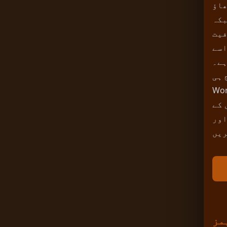
وں کو مستقل طور
بکہ
فیت
دہ بھروسہ
ہے۔
 بہترین
 کے
اور
مز