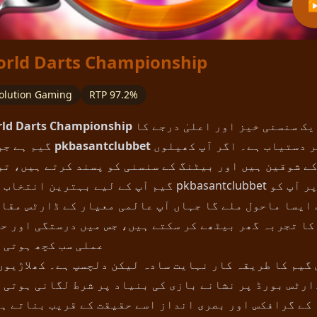
rld Darts Championship
olution Gaming
RTP 97.2%
ایک سنسنی خیز اور اعلیٰ درجے کا
ld Darts Championship
پر دستیاب ہے۔ اگر آپ کھیلوں
pkbasantclubbet
گیم ہے جو اب
ے شوقین ہیں اور بیٹنگ کے سنسنی کو پسند کرتے ہیں، تو
گیم آپ کے لیے بہترین انتخاب ہے۔ pkbasantclubbet پر 
ایسا ماحول ملے گا جہاں آپ عالمی معیار کے ڈارٹس مقا
کا تجربہ گھر بیٹھے کر سکتے ہیں، جس میں درستگی اور ح
عملی سب کچھ ہوتی 
 گیم کا طریقہ کار نہایت سادہ لیکن دلچسپ ہے۔ کھلاڑیوں
ارٹس بورڈ پر نشانے بازی کی بنیاد پر شرط لگانی ہوتی 
کے گرافکس اور بصری انداز اسے حقیقت کے قریب بناتے ہ