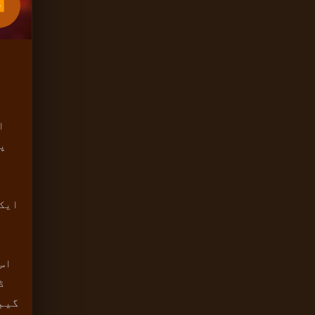
▶
ک
ایک 
اس
ڈ
گیم 