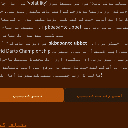
کم اتار چڑھاؤ (volatility) کا مطلب ہے کہ کھلاڑی
چھوٹے اور درمیانے درجے کے انعامات ملتے رہتے ہیں، ج
 بڑا ہٹ آپ کی جیت کو کئی گنا بڑھا سکتا ہے۔ اس کی شفا
اور منصفانہ نظام اسے pkbasantclubbet پر سب سے زیا
مند گیمز میں سے ایک بناتا 
پر رجسٹر ہوں اور
pkbasantclubbet
تو دیر کس بات کی؟ آج ہی
World Darts Championship میں اپنی قسمت آزمائیں۔
ونسز، تیز ترین ادائیگیوں اور ایک محفوظ بیٹنگ ماحول
ھ، یہ آپ کے لیے جیت کا بہترین موقع ہے۔ ابھی کھیلیں 
عالمی ڈارٹس چیمپئن بننے کے سفر کا آغاز کریں!
اصلی رقم سے کھیلیں
ڈیمو کھیلیں
متعلقہ گی