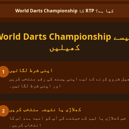
World Darts Championship کا RTP کیا ہے؟
World Darts Championship کیس
کھیلیں
اپنی شرط لگائیں
1
یل شروع کرنے کے لیے اپنی پسند کی رقم منتخب کریں
اور اپنی شرط لگائیں۔
کھلاڑی یا نتیجہ منتخب کریں
2
جس کھلاڑی یا ٹیم کے جیتنے کی آپ کو امید ہے، اس کا
انتخاب کریں۔