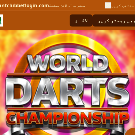
antclubbetlogin.com
منتخب کریں
بہترین آن لائن بیٹنگ
ھی رجسٹر کریں
لاگ ان