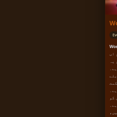
Wo
Ev
Wor
 یہ
آپ کو
بلے
کمت
ہے۔
 کو
ہے۔
یں،