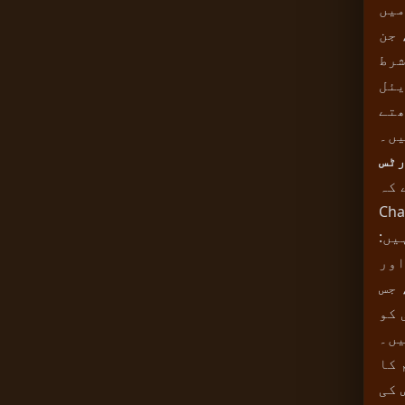
میں
 جن
شرط
یئل
ھتے
ں۔
رٹس
Worl
 وہ تمام عناصر
یں:
اور
 جس
 کو
یں۔
 کی