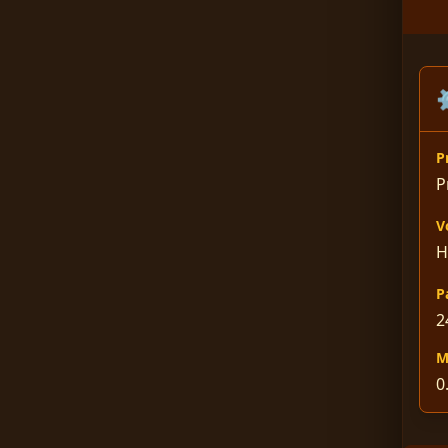
P
P
V
P
2
M
0