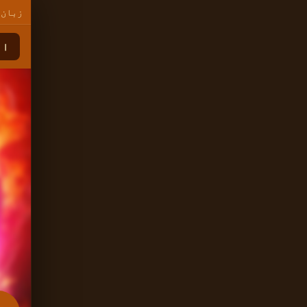
زبان 
اب