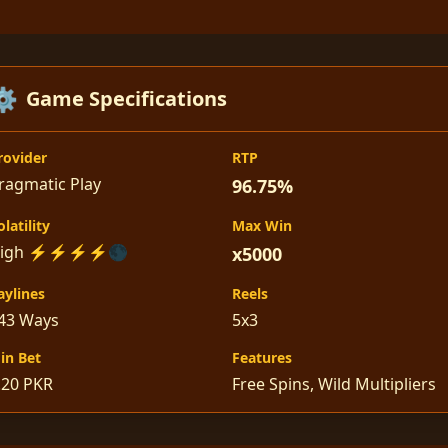
⚙️
Game Specifications
rovider
RTP
ragmatic Play
96.75%
olatility
Max Win
High ⚡⚡⚡⚡🌑
x5000
aylines
Reels
43 Ways
5x3
in Bet
Features
.20 PKR
Free Spins, Wild Multipliers